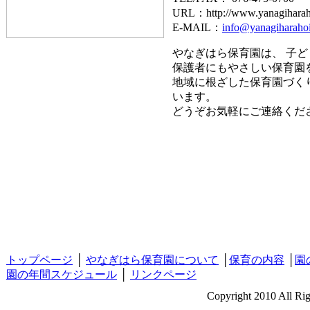
URL：http://www.yanagiharah
E-MAIL：
info@yanagiharahoi
やなぎはら保育園は、 子
保護者にもやさしい保育園
地域に根ざした保育園づく
います。
どうぞお気軽にご連絡くだ
トップページ
│
やなぎはら保育園について
│
保育の内容
│
園
園の年間スケジュール
│
リンクページ
Copyright 2010 Al